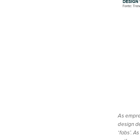
As empre
design d
‘fabs’. A