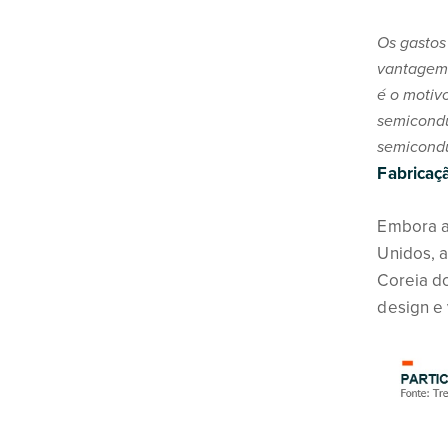
Os gastos
vantagem 
é o motiv
semicondu
semicondu
Fabricaç
Embora a
Unidos, a
Coreia d
design e 