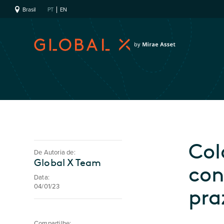
Brasil
PT
EN
Col
De Autoria de:
Global X Team
con
Data:
04/01/23
pra
Compartilhe: