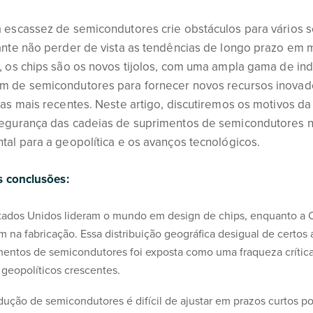
 escassez de semicondutores crie obstáculos para vários s
ante não perder de vista as tendências de longo prazo em
 os chips são os novos tijolos, com uma ampla gama de ind
 de semicondutores para fornecer novos recursos inovado
as mais recentes. Neste artigo, discutiremos os motivos d
egurança das cadeias de suprimentos de semicondutores no
al para a geopolítica e os avanços tecnológicos.
s conclusões:
tados Unidos lideram o mundo em design de chips, enquanto a C
am na fabricação. Essa distribuição geográfica desigual de certos
mentos de semicondutores foi exposta como uma fraqueza crít
 geopolíticos crescentes.
dução de semicondutores é difícil de ajustar em prazos curtos por