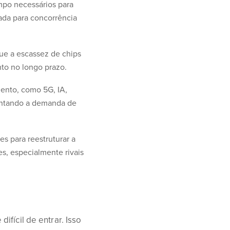
empo necessários para
rada para concorrência
ue a escassez de chips
nto no longo prazo.
mento, como 5G, IA,
entando a demanda de
s para reestruturar a
s, especialmente rivais
fícil de entrar. Isso