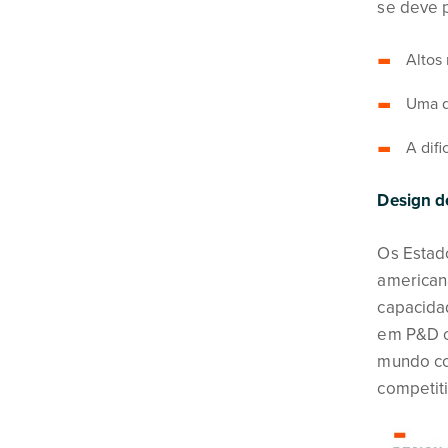
se deve p
Altos
Uma d
A difi
Design d
Os Estad
american
capacida
em P&D c
mundo co
competiti