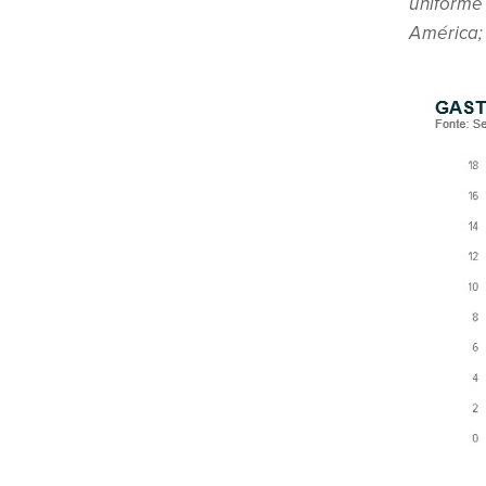
uniforme
América;