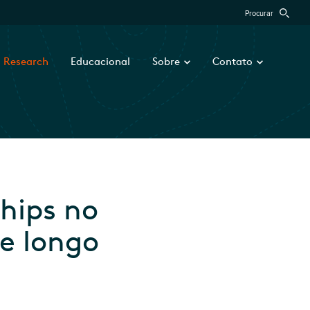
Procurar
Research
Educacional
Sobre
Contato
hips no
e longo