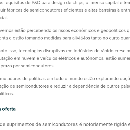
tos requisitos de P&D para design de chips, o imenso capital e t
uir fábricas de semicondutores eficientes e altas barreiras à ent
ial.
vernos estão percebendo os riscos econômicos e geopolíticos q
enta e estão tomando medidas para aliviá-los tanto no curto qua
nto isso, tecnologias disruptivas em indústrias de rápido cresci
tação em nuvem e veículos elétricos e autônomos, estão aum
 prazo por semicondutores.
rmuladores de políticas em todo o mundo estão explorando opçõe
cação de semicondutores e reduzir a dependência de outros paíse
íticos.
 oferta
de suprimentos de semicondutores é notoriamente rígida e di