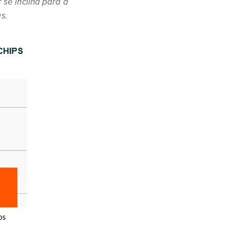
se inclina para a
s.