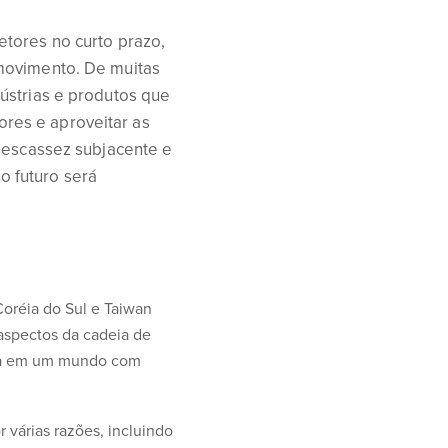
etores no curto prazo,
 movimento. De muitas
ústrias e produtos que
res e aproveitar as
a escassez subjacente e
 futuro será
oréia do Sul e Taiwan
 aspectos da cadeia de
ica em um mundo com
 várias razões, incluindo