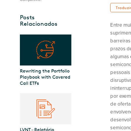
Traduzi
Posts
Relacionados
Entre mui
suprimen
barreiras
prazos d
algumas 
semicond
Rewriting the Portfolio
pessoais
Playbook with Covered
disrupti
Call ETFs
ininterru
por exem
de ofert
envolven
desenvol
semicondu
LVNT – Relatório