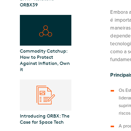
ORBX39
Embora a
é import
maneiras,
dependem
tecnologi
Commodity Catchup:
como a s
How to Protect
fundament
Against Inflation, Own
it
Principai
Os Es
lider
supri
riscos
Introducing ORBX: The
Case for Space Tech
A pro