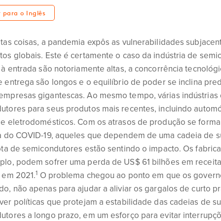
r para o Inglês
tas coisas, a pandemia expôs as vulnerabilidades subjacen
tos globais. Este é certamente o caso da indústria de semi
 à entrada são notoriamente altas, a concorrência tecnológi
e entrega são longos e o equilíbrio de poder se inclina p
empresas gigantescas. Ao mesmo tempo, várias indústria
utores para seus produtos mais recentes, incluindo automó
 e eletrodomésticos. Com os atrasos de produção se forma
va do COVID-19, aqueles que dependem de uma cadeia de 
pta de semicondutores estão sentindo o impacto. Os fabric
plo, podem sofrer uma perda de US$ 61 bilhões em receita 
1
a em 2021.
O problema chegou ao ponto em que os govern
do, não apenas para ajudar a aliviar os gargalos de curto 
ver políticas que protejam a estabilidade das cadeias de s
tores a longo prazo, em um esforço para evitar interrupçõ