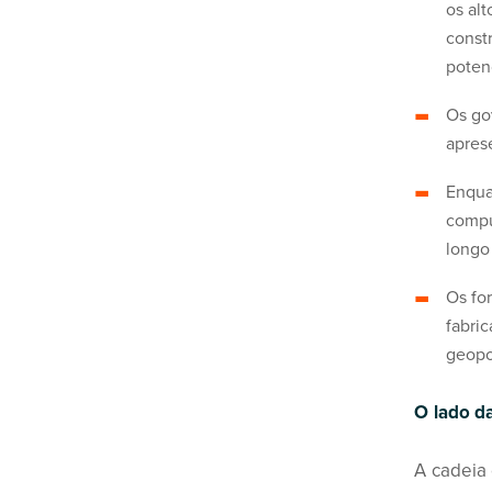
os al
constr
potenc
Os go
apres
Enqua
compu
longo
Os fo
fabri
geopol
O lado da
A cadeia 