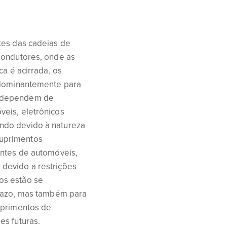
tes das cadeias de
condutores, onde as
ca é acirrada, os
redominantemente para
s dependem de
veis, eletrônicos
ndo devido à natureza
suprimentos
antes de automóveis,
devido a restrições
os estão se
prazo, mas também para
uprimentos de
es futuras.