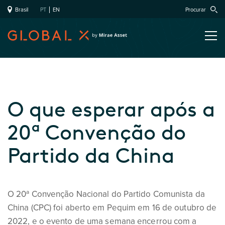
Brasil
PT
EN
Procurar
O que esperar após a
20ª Convenção do
Partido da China
O 20ª Convenção Nacional do Partido Comunista da
China (CPC) foi aberto em Pequim em 16 de outubro de
2022, e o evento de uma semana encerrou com a