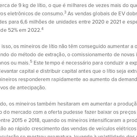
rca de 9 kg de lítio, o que é milhares de vezes mais do qu
3
vos eletrônicos de consumo.
As vendas globais de EV dobr
des para 6,6 milhões de unidades entre 2020 e 2021 e esp
4
l de 52% em 2022.
isso, os mineiros de lítio não têm conseguido aumentar a 
do do método de extração, o comissionamento de novas i
5
anos ou mais.
Este tempo é necessário para conduzir a exp
levantar capital e distribuir capital antes que o lítio seja extr
mineiros responderem rapidamente ao aumento da demand
tivos de antecipação.
do, os mineiros também hesitaram em aumentar a produçã
 do mercado com a oferta pudesse fazer baixar os preços d
ntre 2015 e 2018, quando os mineiros intensificaram a prod
ão ao rápido crescimento das vendas de veículos elétricos
culação se mostrou prematura, levando à volatilidade dos p