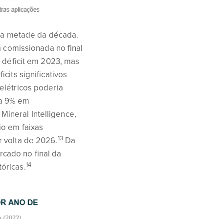
eira metade da década.
á comissionada no final
 déficit em 2023, mas
cits significativos
elétricos poderia
ra 9% em
ineral Intelligence,
io em faixas
13
 volta de 2026.
Da
cado no final da
14
óricas.