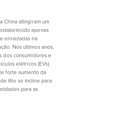
na China atingiram um
 estabelecido apenas
te enraizadas na
ação. Nos últimos anos,
ias dos consumidores e
culos elétricos (EVs).
ste forte aumento da
 lítio se incline para
unidades para as