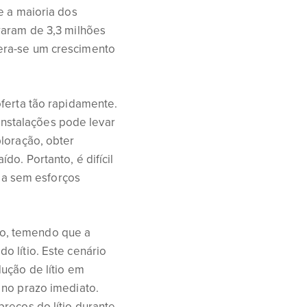
e a maioria dos
aram de 3,3 milhões
era-se um crescimento
oferta tão rapidamente.
nstalações pode levar
loração, obter
aído. Portanto, é difícil
a sem esforços
o, temendo que a
o lítio. Este cenário
ução de lítio em
 no prazo imediato.
reços do lítio durante