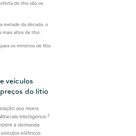
ferta de lítio são os
ra metade da década, o
ais altos de lítio.
para os mineiros de lítio
e veículos
reços do lítio
elação aos níveis
2
inerals Intelligence.
também a demanda
 veículos elétricos