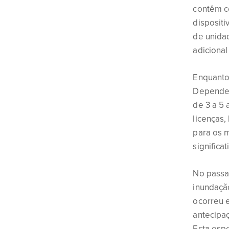
contêm ce
dispositi
de unida
adiciona
Enquanto 
Dependen
de 3 a 5 
licenças, 
para os 
significa
No passa
inundação
ocorreu e
antecipaç
Esta espe