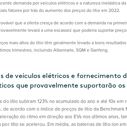
cente demanda por veículos elétricos e a natureza inelástica da o
ipais fatores por trás do aumento dos preços do lítio em 2022.
rovável que a oferta cresça de acordo com a demanda na primei
rovavelmente levará a uma escassez que poderia suportar preços m
ços mais altos do lítio têm geralmente levado a bons resultados 
ltimos trimestres, incluindo Albemarle, SQM e Ganfeng.
 de veículos elétricos e fornecimento d
ticos que provavelmente suportarão os p
 do lítio subiram 123% no acumulado do ano e até 10x em r
s, de acordo com o índice de preços de lítio da Benchmark M
eleração do ritmo em direção aos EVs nos últimos anos, 
por lítio se acelerou. Em média, as baterias de lítio-íon em