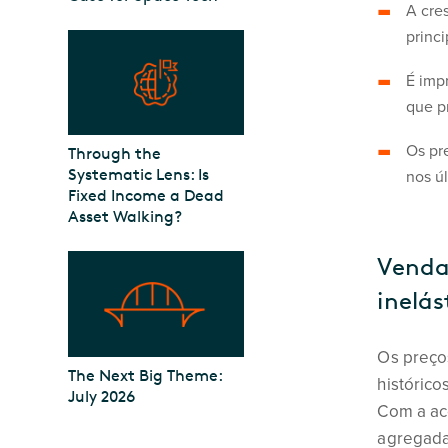
A cres
princ
É imp
que p
Os pre
Through the
Systematic Lens: Is
nos ú
Fixed Income a Dead
Asset Walking?
Vendas
inelás
Os preços
The Next Big Theme:
histórico
July 2026
Com a ac
agregada 