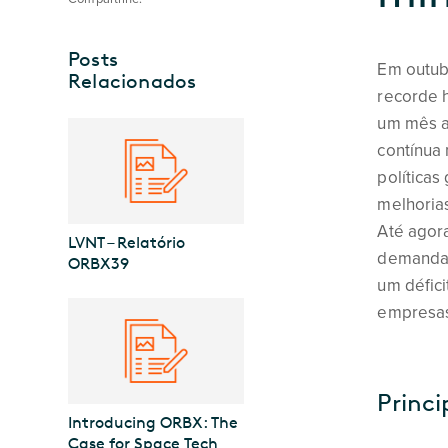
Posts
Em outubr
Relacionados
recorde 
um mês a
contínua
políticas
melhorias
Até agora
LVNT – Relatório
demanda.
ORBX39
um défic
empresas
Princi
Introducing ORBX: The
Case for Space Tech