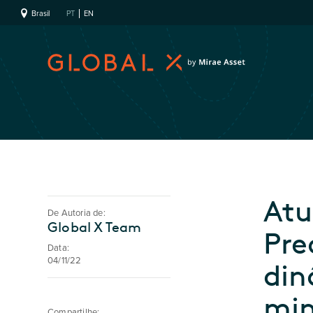
Brasil
PT
EN
Atu
De Autoria de:
Global X Team
Pre
Data:
04/11/22
din
min
Compartilhe: