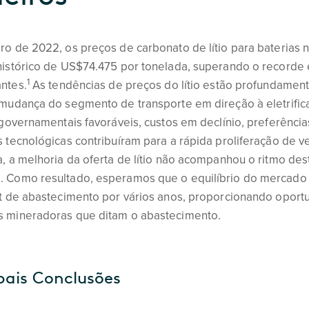
o de 2022, os preços de carbonato de lítio para baterias 
histórico de US$74.475 por tonelada, superando o recorde
1
ntes.
As tendências de preços do lítio estão profundamen
 mudança do segmento de transporte em direção à eletrific
 governamentais favoráveis, custos em declínio, preferênc
 tecnológicas contribuíram para a rápida proliferação de veí
, a melhoria da oferta de lítio não acompanhou o ritmo de
 Como resultado, esperamos que o equilíbrio do mercado de
it de abastecimento por vários anos, proporcionando oport
 mineradoras que ditam o abastecimento.
pais Conclusões