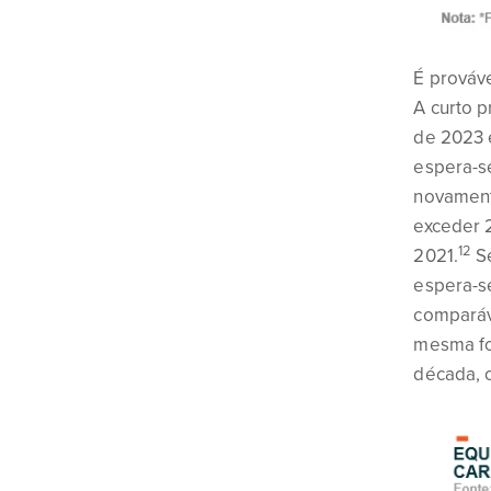
É prováve
A curto p
de 2023 e
espera-se
novament
exceder 
12
2021.
Se
espera-s
comparáv
mesma fo
década, 