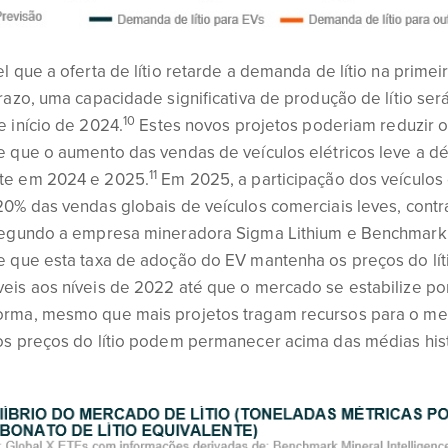
l que a oferta de lítio retarde a demanda de lítio na prim
razo, uma capacidade significativa de produção de lítio ser
10
 início de 2024.
Estes novos projetos poderiam reduzir o
 que o aumento das vendas de veículos elétricos leve a défi
11
e em 2024 e 2025.
Em 2025, a participação dos veículos 
20% das vendas globais de veículos comerciais leves, cont
gundo a empresa mineradora Sigma Lithium e Benchmark M
e que esta taxa de adoção do EV mantenha os preços do lít
eis aos níveis de 2022 até que o mercado se estabilize por
rma, mesmo que mais projetos tragam recursos para o mer
os preços do lítio podem permanecer acima das médias hist