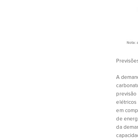
Previsões
A demanda
carbonato
previsão
elétricos
em compa
de energi
da deman
capacidad