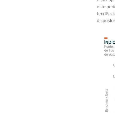
este perí
tendência
disposto