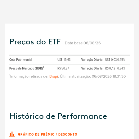
Preços do ETF
Data base 06/08/26
Cota Patrimonial
US$ 19,63
Variação Diária
US$ 0,03
0,15%
1
Preço de Mercado (BDR)
R$ 50,27
Variação Diária
R$ 0,12
0,24%
1
Informação retirada de:
Brapi
. Última atualização: 06/08/2026 18:31:30
Histórico de Performance
GRÁFICO DE PRÊMIO / DESCONTO