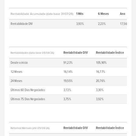
1 Mês
6 Meses
Ano
Rentabilidade Acumulada (data base 31/07/26)
Rentabilidade DIV
3,93%
2,23%
17,56%
Rentabilidade DIV
Rentabilidade Índice
Rentabilidades (data base 05/08/26)
Desde o início
91,23%
105,90%
12 Meses
16,14%
16,77%
24 Meses
19,55%
20,76%
Últimos 60 Dias Negociados
3,13%
3,30%
Últimos 75 Dias Negociados
3,75%
3,92%
Rentabilidade DIV
Rentabilidade Índice
Retornos Mensais (até 05/08/26)