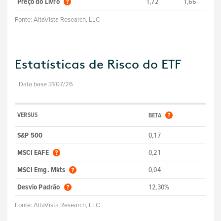
Preço do Livro
1,72
1,66
Fonte:
AltaVista Research, LLC
Estatísticas de Risco do ETF
Data base 31/07/26
VERSUS
BETA
S&P 500
0,17
MSCI EAFE
0,21
MSCI Emg. Mkts
0,04
Desvio Padrão
12,30%
Fonte:
AltaVista Research, LLC