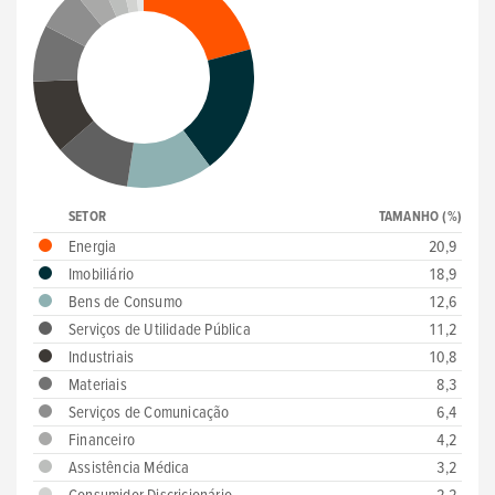
SETOR
TAMANHO (%)
Energia
20,9
Imobiliário
18,9
Bens de Consumo
12,6
Serviços de Utilidade Pública
11,2
Industriais
10,8
Materiais
8,3
Serviços de Comunicação
6,4
Financeiro
4,2
Assistência Médica
3,2