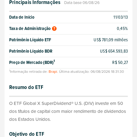
Principais Informações
Data base 06/08/26
Data de Início
11/03/13
Taxa de Administração
0,45%
Patrimônio Líquido ETF
US$ 781,09 milhões
Patrimônio Líquido BDR
US$ 654.593,83
1
Preço de Mercado (BDR)
R$ 50,27
1
Informação retirada de:
Brapi
. Última atualização: 06/08/2026 18:31:30
Resumo do ETF
O ETF Global X SuperDividend® U.S. (DIV) investe em 50
dos títulos de capital com maior rendimento de dividendos
dos Estados Unidos.
Objetivo do ETF