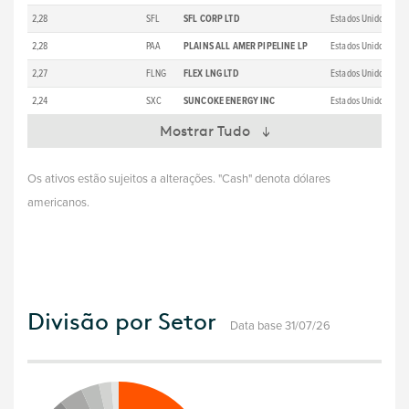
2,28
SFL
SFL CORP LTD
Estados Unidos
BJ
2,28
PAA
PLAINS ALL AMER PIPELINE LP
Estados Unidos
23
2,27
FLNG
FLEX LNG LTD
Estados Unidos
BH
2,24
SXC
SUNCOKE ENERGY INC
Estados Unidos
B3
Mostrar Tudo
Os ativos estão sujeitos a alterações. "Cash" denota dólares
americanos.
Divisão por Setor
Data base 31/07/26