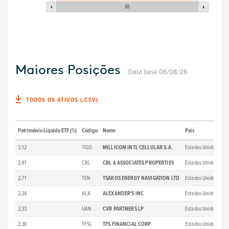
Maiores Posições
Data base 06/08/26
TODOS OS ATIVOS (.CSV)
Patrimônio Líquido ETF (%)
Código
Nome
País
SE
3,12
TIGO
MILLICOM INTL CELLULAR S.A.
Estados Unidos
24
2,91
CBL
CBL & ASSOCIATES PROPERTIES
Estados Unidos
BN
2,71
TEN
TSAKOS ENERGY NAVIGATION LTD
Estados Unidos
BM
2,34
ALX
ALEXANDER'S INC
Estados Unidos
20
2,33
UAN
CVR PARTNERS LP
Estados Unidos
BM
2,30
TFSL
TFS FINANCIAL CORP
Estados Unidos
B1