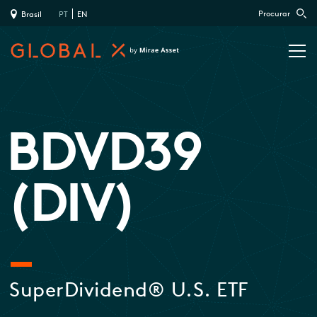
Procurar
Brasil
PT
EN
BDVD39
(DIV)
SuperDividend® U.S. ETF