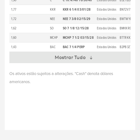
1,90
C
C 10.4746 10/30/40
Estados Unidos
B3Z1BZ0
26
1,77
KKR
KKR 6 1/4 03/01/28
Estados Unidos
BN72V73
44
1,72
NEE
NEE 7 3/8 02/15/29
Estados Unidos
BWTWYL9
46
1,62
SO
SO 7 1/8 12/15/28
Estados Unidos
BMHXRD7
49
1,60
MCHP
MCHP 7 1/2 03/15/28
Estados Unidos
BTTRKK4
72
1,43
BAC
BAC 7 1/4 PERP
Estados Unidos
B2PB3Z7
1.
Mostrar Tudo
Os ativos estão sujeitos a alterações. "Cash" denota dólares
americanos.