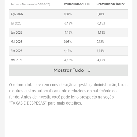
Rentabilidade PFFD
Rentabilidade Índice
Retornos Mensais (até 06/08/26)
Ago 2026
0,37%
0,40%
Jul 2026
-0,18%
-0,15%
Jun 2026
-1,17%
-1,19%
Mai 2026
0,06%
0,12%
Abr 2026
4,12%
4,14%
Mar 2026
-4,15%
-4,12%
Mostrar Tudo
O retorno total leva em consideração a gestão, administração, taxas
e outros custos automaticamente deduzidos do patrimônio do
fundo. Antes de investir, você pode ler o prospecto na seção
“TAXAS E DESPESAS” para mais detalhes.