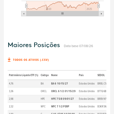
2020
2025
Maiores Posições
Data base 07/08/26
TODOS OS ATIVOS (.CSV)
Patrimônio Líquido ETF (%)
Código
Nome
País
SEDOL
Pr
4,76
BA
BA 6 10/15/27
Estados Unidos
BRBLC59
71
3,36
ORCL
ORCL 6 1/2 01/15/29
Estados Unidos
BTTQ6B4
46
2,98
HPE
HPE 7 5/8 09/01/27
Estados Unidos
BRBVKF5
13
2,32
WFC
WFC 7 1/2 PERP
Estados Unidos
B3KRSW9
1.