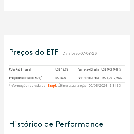
Preços do ETF
Data base 07/08/26
Cota Patrimonial
US$ 18,58
Variação Diária
US$ 0,09
0,49%
1
Preço de Mercado (BDR)
R$ 46,80
Variação Diária
-R$ 1,29
-2,68%
1
Informação retirada de:
Brapi
. Última atualização: 07/08/2026 18:31:30
Histórico de Performance