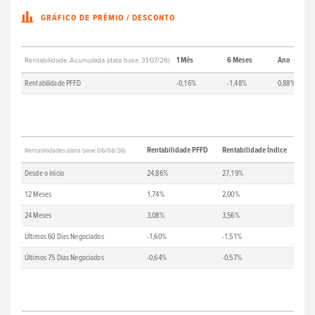
GRÁFICO DE PRÊMIO / DESCONTO
1 Mês
6 Meses
Ano
Rentabilidade Acumulada (data base 31/07/26)
Rentabilidade PFFD
-0,16%
-1,48%
0,88%
Rentabilidade PFFD
Rentabilidade Índice
Rentabilidades (data base 06/08/26)
Desde o início
24,86%
27,19%
12 Meses
1,74%
2,00%
24 Meses
3,08%
3,56%
Últimos 60 Dias Negociados
-1,60%
-1,51%
Últimos 75 Dias Negociados
-0,64%
-0,57%