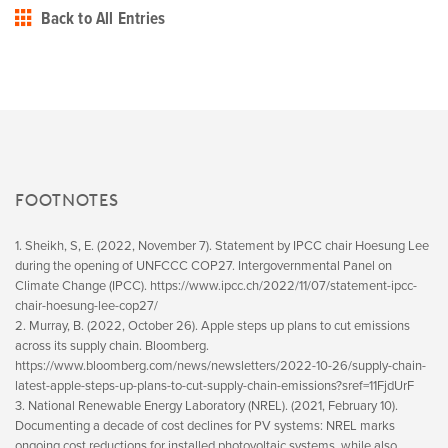
Back to All Entries
FOOTNOTES
1. Sheikh, S, E. (2022, November 7). Statement by IPCC chair Hoesung Lee
during the opening of UNFCCC COP27. Intergovernmental Panel on
Climate Change (IPCC). https://www.ipcc.ch/2022/11/07/statement-ipcc-
chair-hoesung-lee-cop27/
2. Murray, B. (2022, October 26). Apple steps up plans to cut emissions
across its supply chain. Bloomberg.
https://www.bloomberg.com/news/newsletters/2022-10-26/supply-chain-
latest-apple-steps-up-plans-to-cut-supply-chain-emissions?sref=11FjdUrF
3. National Renewable Energy Laboratory (NREL). (2021, February 10).
Documenting a decade of cost declines for PV systems: NREL marks
ongoing cost reductions for installed photovoltaic systems, while also