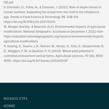
130.pdf
9. Erenstein, O., Poole, N., & Donovan, J. (2022). Role of staple cereals in
human nutrition: Separating the wheat from the chaff in the infodemics
age. Trends in Food Science & Technology, 119, 508-513.
https://doi.org/10.1016/j.tifs.2021.11.033
10. Morgan Stanley., & Newsela. (n.d.). Environmental impacts of agricultural
modifications. National Geographic. Accessed on December 7, 2022 from
https://education.nationalgeographic.org/resource/environmental-impacts-
agricultural-modifications
11. Asseng, S., Guarin, J, R., Raman, M., Monje, O., Kiss, G., Despommier, D,
D., Meggers, F, M., & Gauthier, P, G. (2020). Wheat yield potential in
controlled-environment vertical farms. Agricultural sciences, 117 (32), 19131-
19135. https://doi.org/10.1073/pnas.2002655117
NOSSOS ETFS
SOBRE