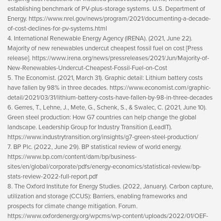
establishing benchmark of PV-plus-storage systems. U.S. Department of
Energy. https://www.nrel.gov/news/program/2021/documenting-a-decade-
of-cost-declines-for-pv-systems.html
4. International Renewable Energy Agency (IRENA). (2021, June 22).
Majority of new renewables undercut cheapest fossil fuel on cost [Press
release]. https://www.irena.org/news/pressreleases/2021/Jun/Majority-of-
New-Renewables-Undercut-Cheapest-Fossil-Fuel-on-Cost
5. The Economist. (2021, March 31). Graphic detail: Lithium battery costs
have fallen by 98% in three decades. https://www.economist.com/graphic-
detail/2021/03/31/lithium-battery-costs-have-fallen-by-98-in-three-decades
6. Gerres, T., Lehne, J., Mete, G., Schenk, S., & Swalec, C. (2021, June 10).
Green steel production: How G7 countries can help change the global
landscape. Leadership Group for Industry Transition (LeadIT).
https://www.industrytransition.org/insights/g7-green-steel-production/
7. BP Plc. (2022, June 29). BP statistical review of world energy.
https://www.bp.com/content/dam/bp/business-
sites/en/global/corporate/pdfs/energy-economics/statistical-review/bp-
stats-review-2022-full-report.pdf
8. The Oxford Institute for Energy Studies. (2022, January). Carbon capture,
utilization and storage (CCUS): Barriers, enabling frameworks and
prospects for climate change mitigation. Forum.
https://www.oxfordenergy.org/wpcms/wp-content/uploads/2022/01/OEF-