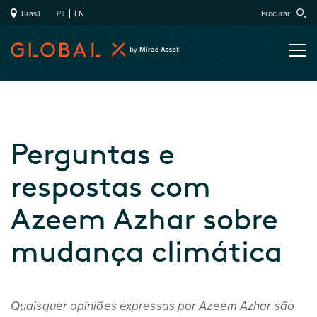
Brasil
PT
EN
Procurar
Perguntas e
respostas com
Azeem Azhar sobre
mudança climática
Quaisquer opiniões expressas por Azeem Azhar são