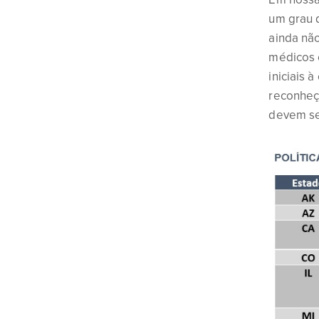
um grau 
ainda nã
médicos e
iniciais
reconheça
devem se