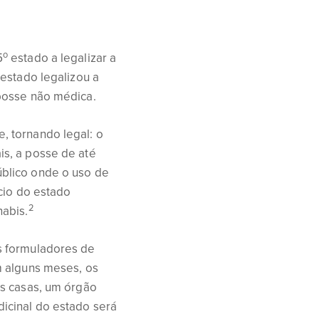
o
5
estado a legalizar a
estado legalizou a
posse não médica.
, tornando legal: o
s, a posse de até
blico onde o uso de
ício do estado
2
nabis.
s formuladores de
m alguns meses, os
as casas, um órgão
icinal do estado será