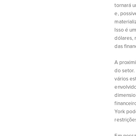
tornará 
e, possiv
materiali
Isso é u
dólares, 
das fina
A proximi
do setor
vários e
envolvid
dimension
financei
York pode
restriçõe
Em nossa