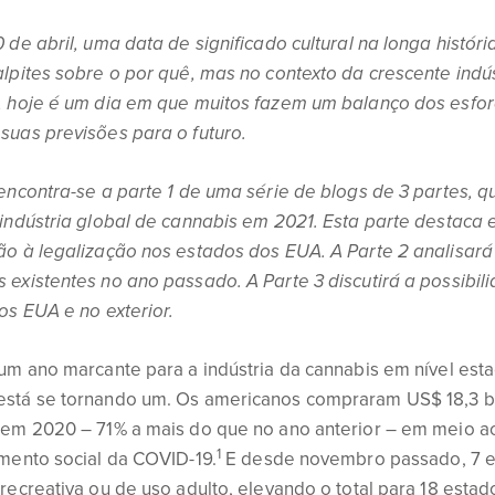
 de abril, uma data de significado cultural na longa históri
lpites sobre o por quê, mas no contexto da crescente indús
, hoje é um dia em que muitos fazem um balanço dos esfor
suas previsões para o futuro.
 encontra-se a parte 1 de uma série de blogs de 3 partes,
indústria global de cannabis em 2021. Esta parte destaca 
ão à legalização nos estados dos EUA. A Parte 2 analisa
existentes no ano passado. A Parte 3 discutirá a possibil
os EUA e no exterior.
um ano marcante para a indústria da cannabis em nível est
stá se tornando um. Os americanos compraram US$ 18,3 b
 em 2020 – 71% a mais do que no ano anterior – em meio a
1
amento social da COVID-19.
E desde novembro passado, 7 es
recreativa ou de uso adulto, elevando o total para 18 estad