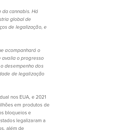
a da cannabis.
Há
tria global de
ços de legalização, e
 que acompanhará o
e avalia o progresso
rá o desempenho dos
idade de legalização
adual nos EUA, e 2021
ilhões em produtos de
os bloqueios e
tados legalizaram a
os, além de