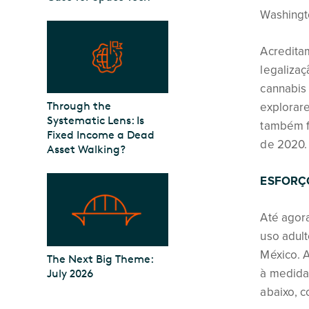
Washingt
Acredita
legalizaç
cannabis 
Through the
explorare
Systematic Lens: Is
também f
Fixed Income a Dead
de 2020.
Asset Walking?
ESFORÇO
Até agor
uso adult
México. 
The Next Big Theme:
à medida
July 2026
abaixo, c