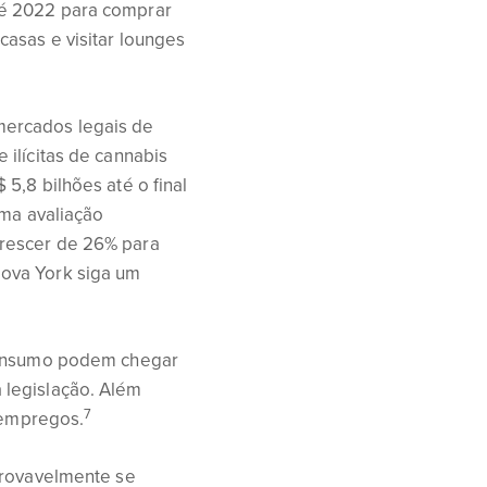
té 2022 para comprar
asas e visitar lounges
mercados legais de
ilícitas de cannabis
5,8 bilhões até o final
uma avaliação
crescer de 26% para
ova York siga um
 consumo podem chegar
 legislação. Além
7
s empregos.
provavelmente se