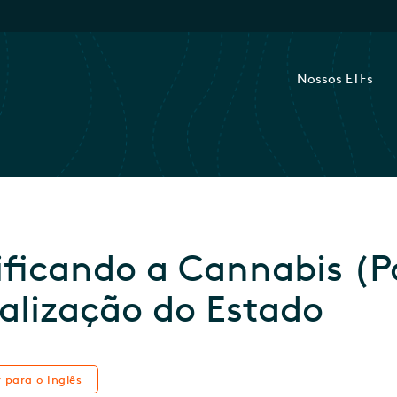
Nossos ETFs
ificando a Cannabis (Pa
alização do Estado
r para o Inglês