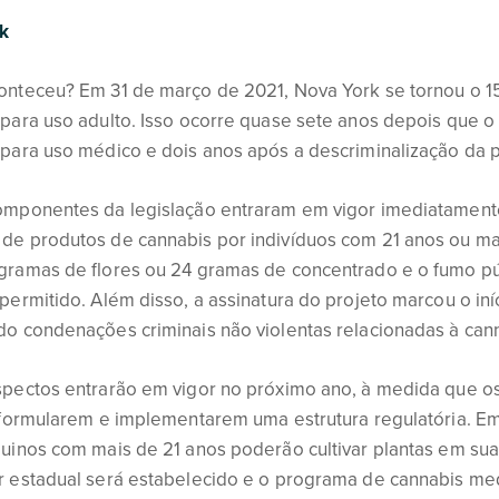
k
onteceu? Em 31 de março de 2021, Nova York se tornou o 1
para uso adulto. Isso ocorre quase sete anos depois que o 
 para uso médico e dois anos após a descriminalização da 
omponentes da legislação entraram em vigor imediatamente
de produtos de cannabis por indivíduos com 21 anos ou mai
gramas de flores ou 24 gramas de concentrado e o fumo pú
permitido. Além disso, a assinatura do projeto marcou o in
do condenações criminais não violentas relacionadas à can
spectos entrarão em vigor no próximo ano, à medida que o
s formularem e implementarem uma estrutura regulatória. E
quinos com mais de 21 anos poderão cultivar plantas em su
r estadual será estabelecido e o programa de cannabis med