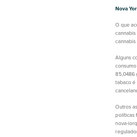
Nova Yor
O que ac
cannabis 
cannabis
Alguns c
consumo 
85,0486 
tabaco é 
cancelan
Outros a
política
nova-ior
regulado