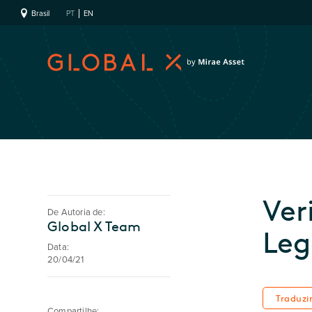
Brasil
PT
EN
Ver
De Autoria de:
Global X Team
Leg
Data:
20/04/21
Traduzi
Compartilhe: