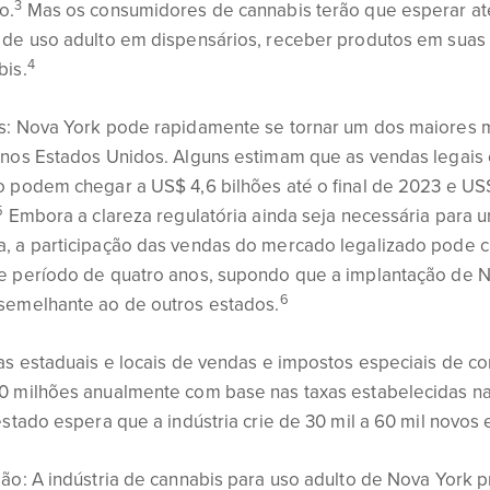
3
o.
Mas os consumidores de cannabis terão que esperar a
de uso adulto em dispensários, receber produtos em suas c
4
bis.
s: Nova York pode rapidamente se tornar um dos maiores 
nos Estados Unidos. Alguns estimam que as vendas legais e 
 podem chegar a US$ 4,6 bilhões até o final de 2023 e US$ 
5
Embora a clareza regulatória ainda seja necessária para 
, a participação das vendas do mercado legalizado pode 
e período de quatro anos, supondo que a implantação de N
6
semelhante ao de outros estados.
tas estaduais e locais de vendas e impostos especiais de
0 milhões anualmente com base nas taxas estabelecidas na
estado espera que a indústria crie de 30 mil a 60 mil novo
são: A indústria de cannabis para uso adulto de Nova York 