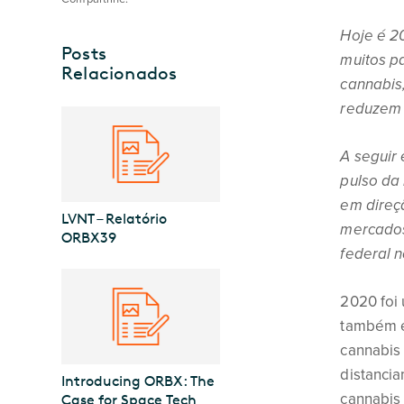
Hoje é 20
Posts
muitos pa
Relacionados
cannabis
reduzem 
A seguir
pulso da 
em direç
LVNT – Relatório
mercados 
ORBX39
federal n
2020 foi 
também e
cannabis
distanci
Introducing ORBX: The
cannabis 
Case for Space Tech