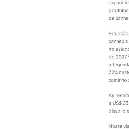
expandid
produtos 
de canna
Projeçõe
cannabis 
no estado
de 2027.
adequada
72% nest
caminho 
As recei
a US$ 35
disso, o 
Nossa vi