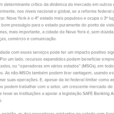
um determinante crítico da dinâmica do mercado em outros 
elmente, nos níveis nacional e global, se a reforma federal
o
zar. Nova York é o 4
estado mais populoso e ocupa o 3º lug
m bom presságio para o estado puramente do ponto de vis
mas, mais importante, a cidade de Nova York é, sem dúvida,
nças, comércio e comunicação.
dade com esses serviços pode ter um impacto positivo signif
. Por um lado, recursos expandidos podem beneficiar emp
stados, ou “operadoras em vários estados” (MSOs), em tod
os. As não-MSOs também podem tirar vantagem, usando es
ar suas operações. E, apesar da lei federal limitar como 
ros podem trabalhar com o setor, um crescente mercado de
 levar as instituições a apoiar a legislação SAFE Banking Ac
s.
 opinião, as dez operadoras existentes no estado com lice