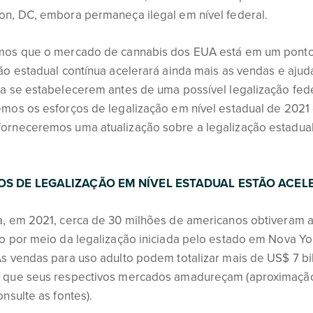
on, DC, embora permaneça ilegal em nível federal.
mos que o mercado de cannabis dos EUA está em um ponto
ão estadual contínua acelerará ainda mais as vendas e aju
a se estabelecerem antes de uma possível legalização feder
mos os esforços de legalização em nível estadual de 2021 
orneceremos uma atualização sobre a legalização estadual
S DE LEGALIZAÇÃO EM NÍVEL ESTADUAL ESTÃO ACEL
a, em 2021, cerca de 30 milhões de americanos obtiveram 
o por meio da legalização iniciada pelo estado em Nova Yor
As vendas para uso adulto podem totalizar mais de US$ 7 b
 que seus respectivos mercados amadureçam (aproximação
onsulte as fontes).