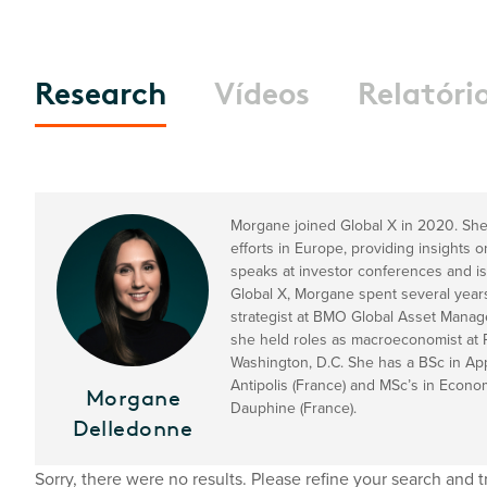
Research
Vídeos
Relatóri
Morgane joined Global X in 2020. She 
efforts in Europe, providing insights
speaks at investor conferences and is o
Global X, Morgane spent several years
strategist at BMO Global Asset Manage
she held roles as macroeconomist at 
Washington, D.C. She has a BSc in Ap
Antipolis (France) and MSc’s in Econo
Morgane
Dauphine (France).
Delledonne
Sorry, there were no results. Please refine your search and t