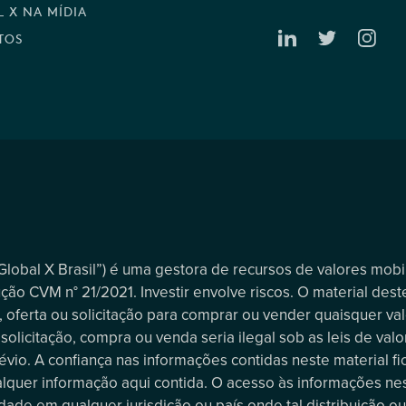
 X NA MÍDIA
TOS
“Global X Brasil”) é uma gestora de recursos de valores mob
ção CVM n° 21/2021. Investir envolve riscos. O material deste
 oferta ou solicitação para comprar ou vender quaisquer val
olicitação, compra ou venda seria ilegal sob as leis de valor
vio. A confiança nas informações contidas neste material fic
alquer informação aqui contida. O acesso às informações nes
ade em qualquer jurisdição ou país onde tal distribuição ou 