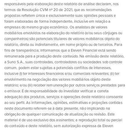
responsáveis pela elaboração deste relatório de análise declaram, nos
termos da Resolução CVM nº 20 de 2021, que as recomendações
propostas refletem única e exclusivamente suas opiniões pessoais e
foram elaboradas de forma independente, inclusive em relação a
empresas do mesmo grupo econômico. Os analistas de valores
mobiliários envolvidos na elaboração do relatório (e/ou seus cônjuges ou
companheiros) são potenciais titulares de valores mobiliários objeto do
relatório, direta ou indiretamente, em nome próprio ou de terceiros. Para
fins de transparência, informamos que a Eleven Financial está sendo
remunerada para a produção deste conteúdo. Na emissão deste relatório,
a Suno S.A., suas controladas, controladores ou sociedades sob controle
comum, podem estar sujeitas a potenciais conflitos de interesses,
inclusive (i) ter interesses financeiros e/ou comerciais relevantes; (ii) ter
envolvimento na negociação dos valores mobiliários objeto deste
relatório; e/ou (iii) receber remuneração por outros serviços prestados para
o emissor. É de responsabilidade do investidor verificar a correta
adequação dos produtos, serviços e operações deste relatório consoante
ao seu perfil. As informações, opiniões, estimativas e projeções contidas
neste documento referem-se à data presente, não implicando na
obrigação de qualquer comunicação de atualização ou revisão. Este
material é de uso exclusivo dos assinantes; a reprodução total ou parcial
do conteúdo e deste relatório, sem autorização expressa da Eleven