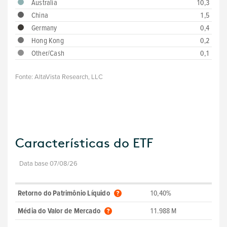
Australia
10,3
China
1,5
Germany
0,4
Hong Kong
0,2
Other/Cash
0,1
Fonte:
AltaVista Research, LLC
Características do ETF
Data base 07/08/26
Retorno do Patrimônio Líquido
10,40%
Média do Valor de Mercado
11.988 M