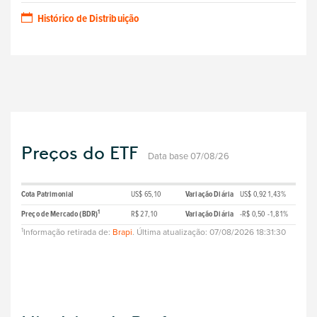
Histórico de Distribuição
Preços do ETF
Data base 07/08/26
Cota Patrimonial
US$ 65,10
Variação Diária
US$ 0,92
1,43%
1
Preço de Mercado (BDR)
R$ 27,10
Variação Diária
-R$ 0,50
-1,81%
1
Informação retirada de:
Brapi
. Última atualização: 07/08/2026 18:31:30