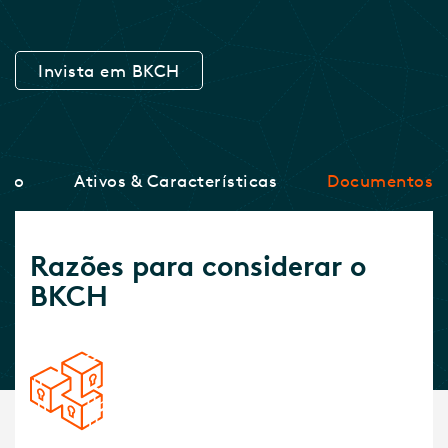
Invista em BKCH
nho
Ativos & Características
Documentos
Razões para considerar o
BKCH