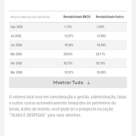
Rentabilidade BKCH
Rentabilidade Índice
Retornos Mensais (até 06/08/26)
Ago 2026
-1,70%
-1,69%
Jul 2026
-12,91%
-12,95%
Jun 2026
-18,50%
-18,49%
Mai 2026
24,64%
24,71%
Abr 2026
30,75%
30,79%
Mar 2026
-10,51%
-10,50%
Mostrar Tudo
O retorno total leva em consideração a gestão, administração, taxas
e outros custos automaticamente deduzidos do patrimônio do
fundo. Antes de investir, você pode ler o prospecto na seção
“TAXAS E DESPESAS” para mais detalhes.