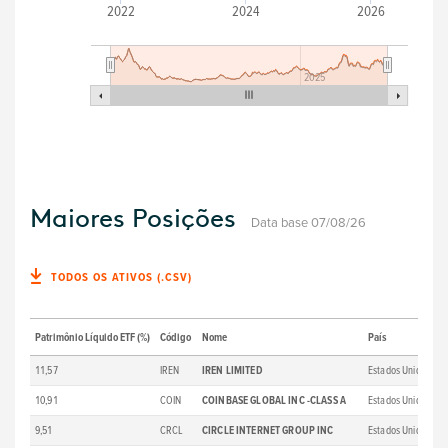
2022
2024
2026
2025
Maiores Posições
Data base 07/08/26
TODOS OS ATIVOS (.CSV)
Patrimônio Líquido ETF (%)
Código
Nome
País
S
11,57
IREN
IREN LIMITED
Estados Unidos
B
10,91
COIN
COINBASE GLOBAL INC -CLASS A
Estados Unidos
B
9,51
CRCL
CIRCLE INTERNET GROUP INC
Estados Unidos
B