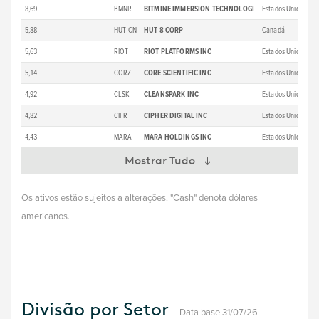
8,69
BMNR
BITMINE IMMERSION TECHNOLOGI
Estados Unidos
B
5,88
HUT CN
HUT 8 CORP
Canadá
B
5,63
RIOT
RIOT PLATFORMS INC
Estados Unidos
B
5,14
CORZ
CORE SCIENTIFIC INC
Estados Unidos
B
4,92
CLSK
CLEANSPARK INC
Estados Unidos
B
4,82
CIFR
CIPHER DIGITAL INC
Estados Unidos
B
4,43
MARA
MARA HOLDINGS INC
Estados Unidos
B
Mostrar Tudo
Os ativos estão sujeitos a alterações. "Cash" denota dólares
americanos.
Divisão por Setor
Data base 31/07/26