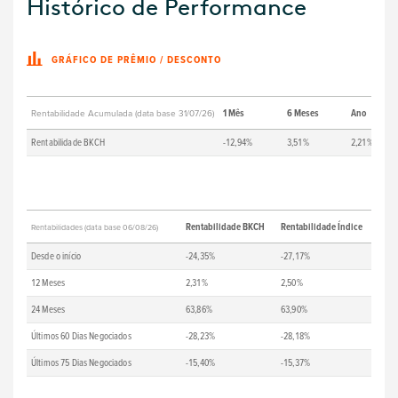
Histórico de Performance
GRÁFICO DE PRÊMIO / DESCONTO
1 Mês
6 Meses
Ano
Rentabilidade Acumulada (data base 31/07/26)
Rentabilidade BKCH
-12,94%
3,51%
2,21%
Rentabilidade BKCH
Rentabilidade Índice
Rentabilidades (data base 06/08/26)
Desde o início
-24,35%
-27,17%
12 Meses
2,31%
2,50%
24 Meses
63,86%
63,90%
Últimos 60 Dias Negociados
-28,23%
-28,18%
Últimos 75 Dias Negociados
-15,40%
-15,37%