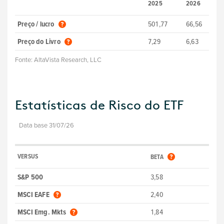
2025
2026
Preço / lucro
501,77
66,56
Preço do Livro
7,29
6,63
Fonte:
AltaVista Research, LLC
Estatísticas de Risco do ETF
Data base 31/07/26
VERSUS
BETA
S&P 500
3,58
MSCI EAFE
2,40
MSCI Emg. Mkts
1,84