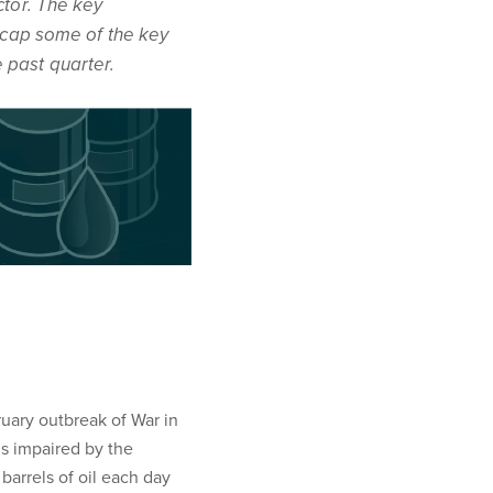
ctor. The key
recap some of the key
 past quarter.
ruary outbreak of War in
is impaired by the
 barrels of oil each day