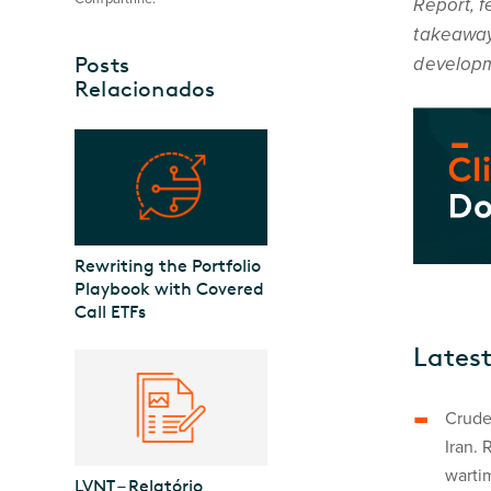
Report, f
takeaways
Posts
developme
Relacionados
Rewriting the Portfolio
Playbook with Covered
Call ETFs
Lates
Crude 
Iran.
wartim
LVNT – Relatório