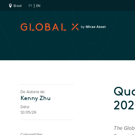
Brasil
PT
EN
Qua
De Autoria de:
Kenny Zhu
202
Data:
12/05/26
The Glob
Compartilhe: