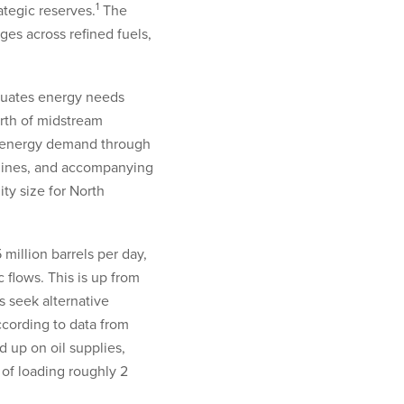
1
ategic reserves.
The
ges across refined fuels,
luates energy needs
orth of midstream
d energy demand through
elines, and accompanying
ity size for North
 million barrels per day,
 flows. This is up from
s seek alternative
ccording to data from
d up on oil supplies,
 of loading roughly 2