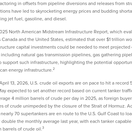
factoring in offsets from pipeline diversions and releases from str
ptions have led to skyrocketing energy prices and budding shorta
ing jet fuel, gasoline, and diesel.
025 North American Midstream Infrastructure Report, which eva
 Canada and the United States, estimated that over $1 trillion w
structure capital investments could be needed to meet projecte
 including natural gas transmission pipelines, gas gathering pip
o support such infrastructure, highlighting the potential opportun
2
can energy infrastructure.
April 13, 2026, U.S. crude oil exports are on pace to hit a record 5
ay expected to set another record based on current tanker traffic
rage 4 million barrels of crude per day in 2025, as foreign buyer
es of crude unimpeded by the closure of the Strait of Hormuz. A
 nearly 70 supertankers are en route to the U.S. Gulf Coast to loa
y double the monthly average last year, with each tanker capable
3
n barrels of crude oil.