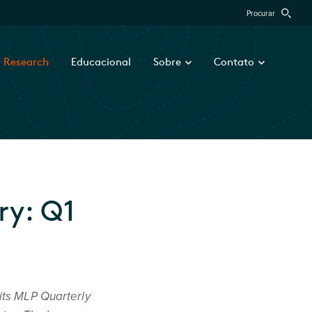
Procurar
Research
Educacional
Sobre
Contato
y: Q1
its MLP Quarterly