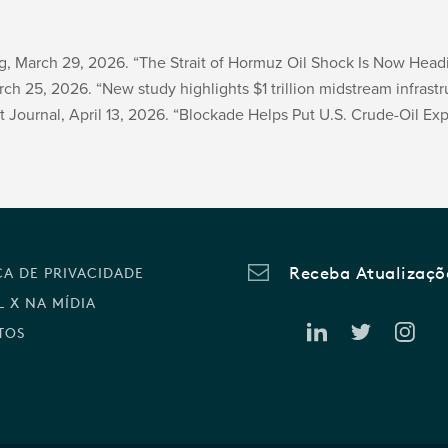
, March 29, 2026. “The Strait of Hormuz Oil Shock Is Now Head
ch 25, 2026. “New study highlights $1 trillion midstream infrast
t Journal, April 13, 2026. “Blockade Helps Put U.S. Crude-Oil Ex
Receba Atualizaçõ
CA DE PRIVACIDADE
 X NA MÍDIA
TOS