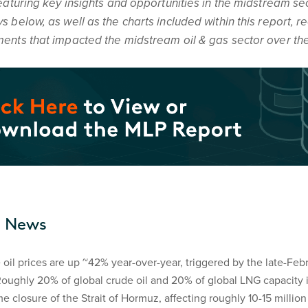
eaturing key insights and opportunities in the midstream se
 below, as well as the charts included within this report, 
nts that impacted the midstream oil & gas sector over the
t News
oil prices are up ~42% year-over-year, triggered by the late-Feb
 Roughly 20% of global crude oil and 20% of global LNG capacity 
e closure of the Strait of Hormuz, affecting roughly 10-15 million