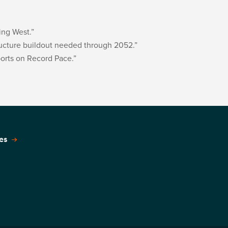
ing West.”
ructure buildout needed through 2052.”
ports on Record Pace.”
es