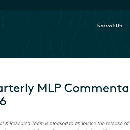
Nossos ETFs
rterly MLP Commentar
6
al X Research Team is pleased to announce the release of 