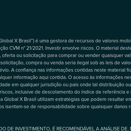
“Global X Brasil”) é uma gestora de recursos de valores mob
ção CVM n° 21/2021. Investir envolve riscos. O material deste
 oferta ou solicitação para comprar ou vender quaisquer val
olicitação, compra ou venda seria ilegal sob as leis de valor
vio. A confiança nas informações contidas neste material fic
alquer informação aqui contida. O acesso às informações nes
ade em qualquer jurisdição ou país onde tal distribuição ou 
riscos, inclusive de descolamento do índice de referência e
 Global X Brasil utilizam estratégias que podem resultar em
ários isentam-se de responsabilidade sobre quaisquer danos r
 DE INVESTIMENTO, É RECOMENDÁVEL A ANÁLISE DE, N