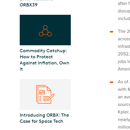
after 
ORBX39
disru
includ
The 2
across
infra
Commodity Catchup:
2052,
How to Protect
jobs t
Against Inflation, Own
Ameri
it
As of 
with M
an ave
sourc
Kpler,
Introducing ORBX: The
nearl
Case for Space Tech
millio